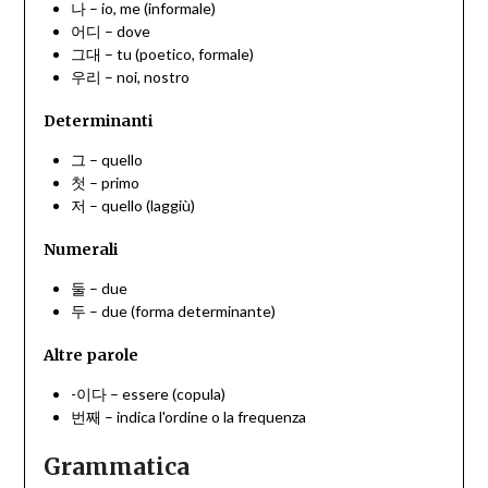
나 – io, me (informale)
어디 – dove
그대 – tu (poetico, formale)
우리 – noi, nostro
Determinanti
그 – quello
첫 – primo
저 – quello (laggiù)
Numerali
둘 – due
두 – due (forma determinante)
Altre parole
-이다 – essere (copula)
번째 – indica l'ordine o la frequenza
Grammatica