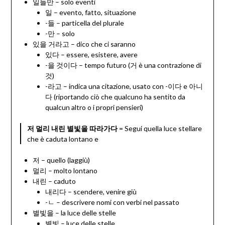
일들만 – solo eventi
일 – evento, fatto, situazione
-들 – particella del plurale
-만 – solo
있을 거라고 – dico che ci saranno
있다 – essere, esistere, avere
-을 것이다 – tempo futuro (거 è una contrazione di
것)
-라고 – indica una citazione, usato con -이다 e 아니
다 (riportando ciò che qualcuno ha sentito da
qualcun altro o i propri pensieri)
저 멀리 내린 별빛을 따라가다
= Segui quella luce stellare
che è caduta lontano e
저 – quello (laggiù)
멀리 – molto lontano
내린 – caduto
내리다 – scendere, venire giù
-ㄴ – descrivere nomi con verbi nel passato
별빛을 – la luce delle stelle
별빛 – luce delle stelle