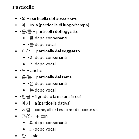
Particelle
-의 – particella del possessivo
-에 – in, a (particella di luogo/tempo)
-을/를 – particella dell'oggetto
-을 dopo consonanti
-를 dopo vocali
-이/가 – particella del soggetto
-이 dopo consonanti
-가 dopo vocali
-도 – anche
-은/는 – particella del tema
-은 dopo consonanti
-는 dopo vocali
-만큼 – il grado o la misura in cui
-에게 – a (particella dativa)
-처럼 – come, allo stesso modo, come se
-과/와 – e, con
-과 dopo consonanti
-와 dopo vocali
-만 – solo