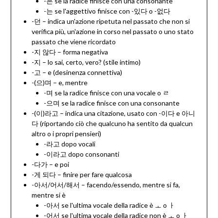
-은 se la radice finisce con una consonante
-는 se l'aggettivo finisce con -있다 o -없다
-던 – indica un'azione ripetuta nel passato che non si
verifica più, un'azione in corso nel passato o uno stato
passato che viene ricordato
-지 않다 – forma negativa
-지 – lo sai, certo, vero? (stile intimo)
-고 – e (desinenza connettiva)
-(으)며 – e, mentre
-며 se la radice finisce con una vocale o ㄹ
-으며 se la radice finisce con una consonante
-(이)라고 – indica una citazione, usato con -이다 e 아니
다 (riportando ciò che qualcuno ha sentito da qualcun
altro o i propri pensieri)
-라고 dopo vocali
-이라고 dopo consonanti
-다가 – e poi
-게 되다 – finire per fare qualcosa
-아서/어서/해서 – facendo/essendo, mentre si fa,
mentre si è
-아서 se l'ultima vocale della radice è ㅗ o ㅏ
-어서 se l'ultima vocale della radice non è ㅗ o ㅏ