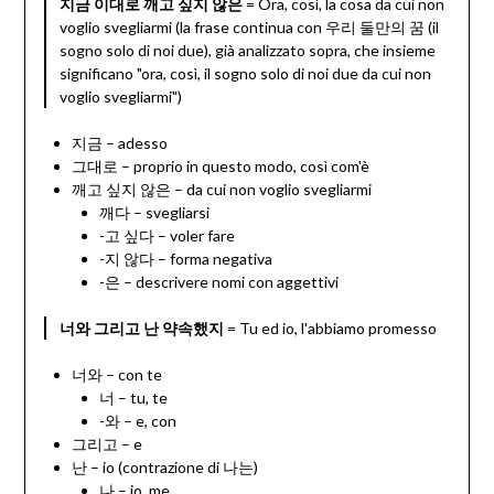
지금 이대로 깨고 싶지 않은
= Ora, così, la cosa da cui non
voglio svegliarmi (la frase continua con 우리 둘만의 꿈 (il
sogno solo di noi due), già analizzato sopra, che insieme
significano "ora, così, il sogno solo di noi due da cui non
voglio svegliarmi")
지금 – adesso
그대로 – proprio in questo modo, così com'è
깨고 싶지 않은 – da cui non voglio svegliarmi
깨다 – svegliarsi
-고 싶다 – voler fare
-지 않다 – forma negativa
-은 – descrivere nomi con aggettivi
너와 그리고 난 약속했지
= Tu ed io, l'abbiamo promesso
너와 – con te
너 – tu, te
-와 – e, con
그리고 – e
난 – io (contrazione di 나는)
나 – io, me