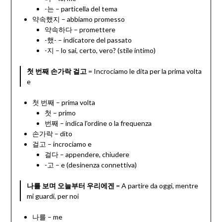
-는 – particella del tema
약속했지 – abbiamo promesso
약속하다 – promettere
-했- – indicatore del passato
-지 – lo sai, certo, vero? (stile intimo)
첫 번째 손가락 걸고
= Incrociamo le dita per la prima volta
e
첫 번째 – prima volta
첫 – primo
번째 – indica l'ordine o la frequenza
손가락 – dito
걸고 – incrociamo e
걸다 – appendere, chiudere
-고 – e (desinenza connettiva)
나를 보며 오늘부터 우리에겐
= A partire da oggi, mentre
mi guardi, per noi
나를 – me