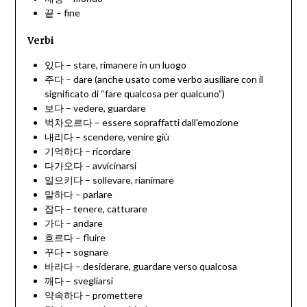
끝 – fine
Verbi
있다 – stare, rimanere in un luogo
주다 – dare (anche usato come verbo ausiliare con il
significato di “fare qualcosa per qualcuno”)
보다 – vedere, guardare
벅차오르다 – essere sopraffatti dall'emozione
내리다 – scendere, venire giù
기억하다 – ricordare
다가오다 – avvicinarsi
일으키다 – sollevare, rianimare
말하다 – parlare
잡다 – tenere, catturare
가다 – andare
흐르다 – fluire
꾸다 – sognare
바라다 – desiderare, guardare verso qualcosa
깨다 – svegliarsi
약속하다 – promettere