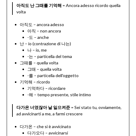
아직도 난 그때를 기억해
= Ancora adesso ricordo quella
volta
아직도 – ancora adesso
아직 – non ancora
-도 – anche
난 – io (contrazione di 나는)
나 – io, me
-는 – particella del tema
그때를 – quella volta
그때 – quella volta
-를 – particella dell'oggetto
기억해 – ricordo
기억하다 – ricordare
-해 – tempo presente, stile intimo
다가온 너였잖아 날 일으켜준
= Sei stato tu, ovviamente,
ad avvicinarti a me, a farmi crescere
다가온 – che si è avvicinato
다가오다 – avvicinarsi