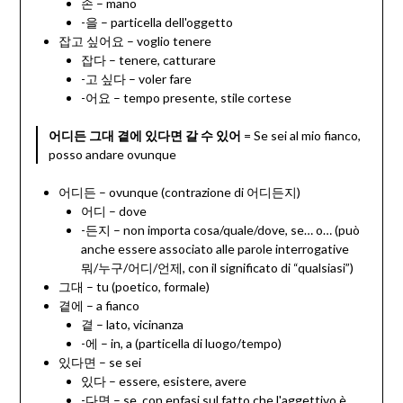
손 – mano
-을 – particella dell'oggetto
잡고 싶어요 – voglio tenere
잡다 – tenere, catturare
-고 싶다 – voler fare
-어요 – tempo presente, stile cortese
어디든 그대 곁에 있다면 갈 수 있어
= Se sei al mio fianco,
posso andare ovunque
어디든 – ovunque (contrazione di 어디든지)
어디 – dove
-든지 – non importa cosa/quale/dove, se… o… (può
anche essere associato alle parole interrogative
뭐/누구/어디/언제, con il significato di “qualsiasi”)
그대 – tu (poetico, formale)
곁에 – a fianco
곁 – lato, vicinanza
-에 – in, a (particella di luogo/tempo)
있다면 – se sei
있다 – essere, esistere, avere
-다면 – se, con enfasi sul fatto che l'aggettivo è