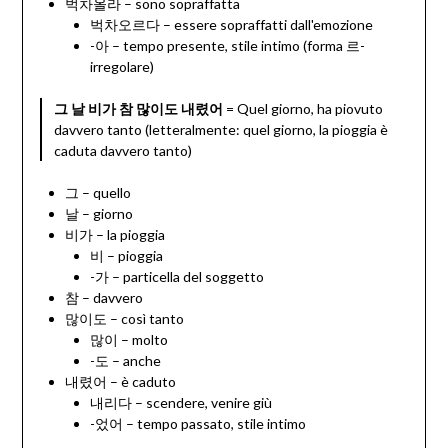
벅차올라 – sono sopraffatta
벅차오르다 – essere sopraffatti dall'emozione
-아 – tempo presente, stile intimo (forma 르-
irregolare)
그 날 비가 참 많이도 내렸어
= Quel giorno, ha piovuto
davvero tanto (letteralmente: quel giorno, la pioggia è
caduta davvero tanto)
그 – quello
날 – giorno
비가 – la pioggia
비 – pioggia
-가 – particella del soggetto
참 – davvero
많이도 – così tanto
많이 – molto
-도 – anche
내렸어 – è caduto
내리다 – scendere, venire giù
-었어 – tempo passato, stile intimo