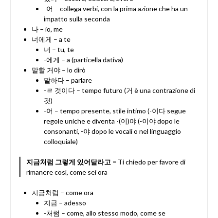
-어 – collega verbi, con la prima azione che ha un
impatto sulla seconda
나 – io, me
너에게 – a te
너 – tu, te
-에게 – a (particella dativa)
말할 거야 – lo dirò
말하다 – parlare
-ㄹ 것이다 – tempo futuro (거 è una contrazione di
것)
-어 – tempo presente, stile intimo (-이다 segue
regole uniche e diventa -(이)야 (-이야 dopo le
consonanti, -야 dopo le vocali o nel linguaggio
colloquiale)
지금처럼 그렇게 있어달라고
= Ti chiedo per favore di
rimanere così, come sei ora
지금처럼 – come ora
지금 – adesso
-처럼 – come, allo stesso modo, come se