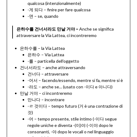
qualcosa (intenzionalmente)
-게 되다 – finire per fare qualcosa
-면 – se, quando
은하수를 건너서라도 만날 거야
= Anche se significa
attraversare la Via Lattea, ci incontreremo
은하수를 – la Via Lattea
은하수 – Via Lattea
-를 – particella dell'oggetto
건너서라도 – anche attraversando
건너다 – attraversare
-어서 – facendo/essendo, mentre si fa, mentre si è
-라도 – anche se… (usato con -이다 e 아니다)
만날 거야 – ci incontreremo
만나다 – incontrare
-ㄹ 것이다 – tempo futuro (거 è una contrazione di
것)
-어 – tempo presente, stile intimo (-이다 segue
regole uniche e diventa -(이)야 (-이야 dopo le
consonanti, -야 dopo le vocali o nel linguaggio