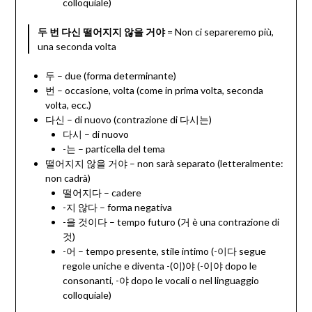
colloquiale)
두 번 다신 떨어지지 않을 거야
= Non ci separeremo più,
una seconda volta
두 – due (forma determinante)
번 – occasione, volta (come in prima volta, seconda
volta, ecc.)
다신 – di nuovo (contrazione di 다시는)
다시 – di nuovo
-는 – particella del tema
떨어지지 않을 거야 – non sarà separato (letteralmente:
non cadrà)
떨어지다 – cadere
-지 않다 – forma negativa
-을 것이다 – tempo futuro (거 è una contrazione di
것)
-어 – tempo presente, stile intimo (-이다 segue
regole uniche e diventa -(이)야 (-이야 dopo le
consonanti, -야 dopo le vocali o nel linguaggio
colloquiale)