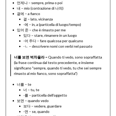
언제나 – sempre, prima o poi
내 – mio (contrazione di 나의)
곁에 – a fianco
곁 – lato, vicinanza
-에 – in, a (particella di luogo/tempo)
있어 준 – che è rimasto per me
있다 – stare, rimanere in un luogo
-어 주다 – fare qualcosa per qualcuno
-ㄴ – descrivere nomi con verbi nel passato
너를 보면 벅차올라
= Quando ti vedo, sono sopraffatta
(la frase continua dal testo precedente, e insieme
significano "sempre, quando ti vedo, tu che sei sempre
rimasto al mio fianco, sono sopraffatta")
너를 – te
너 – tu, te
-를 – particella dell'oggetto
보면 – quando vedo
보다 – vedere, guardare
-면 – se, quando