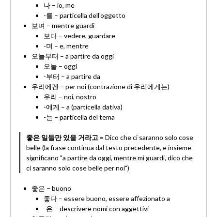
나 – io, me
-를 – particella dell'oggetto
보며 – mentre guardi
보다 – vedere, guardare
-며 – e, mentre
오늘부터 – a partire da oggi
오늘 – oggi
-부터 – a partire da
우리에겐 – per noi (contrazione di 우리에게는)
우리 – noi, nostro
-에게 – a (particella dativa)
-는 – particella del tema
좋은 일들만 있을 거라고
= Dico che ci saranno solo cose
belle (la frase continua dal testo precedente, e insieme
significano "a partire da oggi, mentre mi guardi, dico che
ci saranno solo cose belle per noi")
좋은 – buono
좋다 – essere buono, essere affezionato a
-은 – descrivere nomi con aggettivi