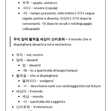
우주 – spazio, universo
-이다 – essere (copula)
-어 – tempo presente, stile intimo (-이다 segue
regole uniche e diventa -(이)야 (-이야 dopo le
consonanti, -야 dopo le vocali o nel linguaggio
colloquiale)
우리 앞에 펼쳐질 세상이 신비로워
= Il mondo che si
dispiegherà davanti a noi è misterioso
우리 – noi, nostro
앞에 – davanti
앞 – davanti
-에 – in, a (particella di luogo/tempo)
펼쳐질 – che si dispiegherà
펼쳐지다 – svolgersi
-ㄹ – descrivere nomi con verbi/aggettivi nel futuro
세상이 – il mondo
세상 – mondo
-이 – particella del soggetto
신비로워 – è misterioso