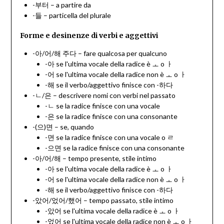
-부터 – a partire da
-들 – particella del plurale
Forme e desinenze di verbi e aggettivi
-아/어/해 주다 – fare qualcosa per qualcuno
-아 se l'ultima vocale della radice è ㅗ o ㅏ
-어 se l'ultima vocale della radice non è ㅗ o ㅏ
-해 se il verbo/aggettivo finisce con -하다
-ㄴ/은 – descrivere nomi con verbi nel passato
-ㄴ se la radice finisce con una vocale
-은 se la radice finisce con una consonante
-(으)면 – se, quando
-면 se la radice finisce con una vocale o ㄹ
-으면 se la radice finisce con una consonante
-아/어/해 – tempo presente, stile intimo
-아 se l'ultima vocale della radice è ㅗ o ㅏ
-어 se l'ultima vocale della radice non è ㅗ o ㅏ
-해 se il verbo/aggettivo finisce con -하다
-았어/었어/했어 – tempo passato, stile intimo
-았어 se l'ultima vocale della radice è ㅗ o ㅏ
-었어 se l'ultima vocale della radice non è ㅗ o ㅏ