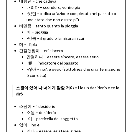
내렸던 – che cadeva
내리다 – scendere, venire giù
-었던 – indica un'azione completata nel passato o
uno stato che non esiste più
비만큼 – tanto quanto la pioggia
비 – pioggia
-만큼 – il grado o la misura in cui
더 – di più
간절했잖아 – eri sincero
간절하다 – essere sincero, essere serio
-했- – indicatore del passato
-잖아 – no?, è ovvio (sottolinea che un'affermazione
è corretta)
소원이 있어 나 너에게 말할 거야
= Ho un desiderio e te lo
dirò
소원이 – il desiderio
소원 – desiderio
-이 – particella del soggetto
있어 – ho e
있다 – essere, esistere, avere