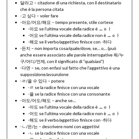
달라고 – citazione di una richiesta, con il destinatario
che è la persona citata
-고 싶다 – voler fare
-아요/어요/해요 – tempo presente, stile cortese
-아요 se l'ultima vocale della radice è ㅗ o ㅏ
-어요 se l'ultima vocale della radice non è ㅗ o ㅏ
-해요 se il verbo/aggettivo finisce con -하다
-든지 – non importa cosa/quale/dove, se… o… (può
anche essere associato alle parole interrogative 뭐/누
구/어디/언제, con il significato di “qualsiasi”)
-다면 – se, con enfasi sul fatto che l'aggettivo è una
supposizione/assunzione
-ㄹ/을 수 있다 – potere
-ㄹ se la radice finisce con una vocale
-을 se la radice finisce con una consonante
-아도/어도/해도 – anche se…
-아도 se l'ultima vocale della radice è ㅗ o ㅏ
-어도 se l'ultima vocale della radice non è ㅗ o ㅏ
-해도 se il verbo/aggettivo finisce con -하다
-ㄴ/은/는 – descrivere nomi con aggettivi
-ㄴ se la radice finisce con una vocale