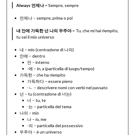
Always 언제나
= Sempre, sempre
언제나 – sempre, prima o poi
내 안에 가득한 넌 나의 우주야
= Tu, che mi hai riempito,
tu sei il mio universo
내 – mio (contrazione di 나의)
안에 – dentro
안 – interno
-에 – in, a (particella di luogo/tempo)
가득한 – che ha riempito
가득하다 – essere pieno
-ㄴ – descrivere nomi con verbi nel passato
넌 – tu (contrazione di 너는)
너 – tu, te
-는 – particella del tema
나의 – mio
나 – io, me
-의 – particella del possessivo
우주야 – è un universo