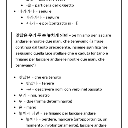
-을 – particella dell'oggetto
따라가다 – segui e
따라가다 – seguire
-다가 – e poi (contratto in -다)
맞잡은 우리 두 손 놓치게 되면
= Se finiamo per lasciare
andare le nostre due mani, che tenevamo (la frase
continua dal testo precedente, insieme significa "se
seguiamo quella luce stellare che è caduta lontano e
finiamo per lasciare andare le nostre due mani, che
tenevamo")
맞잡은 – che era tenuto
맞잡다 – tenere
-은 – descrivere nomi con verbi nel passato
우리 – noi, nostro
두 – due (forma determinante)
손 – mano
놓치게 되면 – se finiamo per lasciare andare
놓치다 – perdere, mancare (un'opportunità, un
momento, involontariamente), lasciare andare