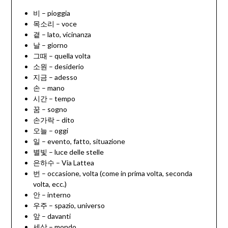
비 – pioggia
목소리 – voce
곁 – lato, vicinanza
날 – giorno
그때 – quella volta
소원 – desiderio
지금 – adesso
손 – mano
시간 – tempo
꿈 – sogno
손가락 – dito
오늘 – oggi
일 – evento, fatto, situazione
별빛 – luce delle stelle
은하수 – Via Lattea
번 – occasione, volta (come in prima volta, seconda
volta, ecc.)
안 – interno
우주 – spazio, universo
앞 – davanti
세상 – mondo