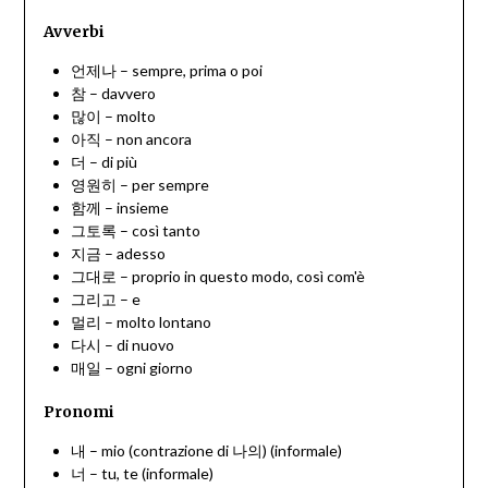
Avverbi
언제나 – sempre, prima o poi
참 – davvero
많이 – molto
아직 – non ancora
더 – di più
영원히 – per sempre
함께 – insieme
그토록 – così tanto
지금 – adesso
그대로 – proprio in questo modo, così com'è
그리고 – e
멀리 – molto lontano
다시 – di nuovo
매일 – ogni giorno
Pronomi
내 – mio (contrazione di 나의) (informale)
너 – tu, te (informale)