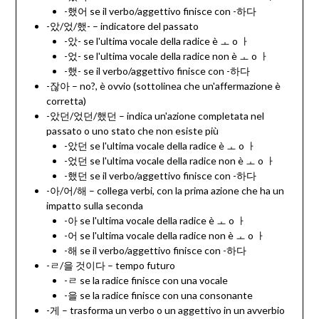
-했어 se il verbo/aggettivo finisce con -하다
-았/었/했- – indicatore del passato
-았- se l'ultima vocale della radice è ㅗ o ㅏ
-었- se l'ultima vocale della radice non è ㅗ o ㅏ
-했- se il verbo/aggettivo finisce con -하다
-잖아 – no?, è ovvio (sottolinea che un'affermazione è
corretta)
-았던/었던/했던 – indica un'azione completata nel
passato o uno stato che non esiste più
-았던 se l'ultima vocale della radice è ㅗ o ㅏ
-었던 se l'ultima vocale della radice non è ㅗ o ㅏ
-했던 se il verbo/aggettivo finisce con -하다
-아/어/해 – collega verbi, con la prima azione che ha un
impatto sulla seconda
-아 se l'ultima vocale della radice è ㅗ o ㅏ
-어 se l'ultima vocale della radice non è ㅗ o ㅏ
-해 se il verbo/aggettivo finisce con -하다
-ㄹ/을 것이다 – tempo futuro
-ㄹ se la radice finisce con una vocale
-을 se la radice finisce con una consonante
-게 – trasforma un verbo o un aggettivo in un avverbio