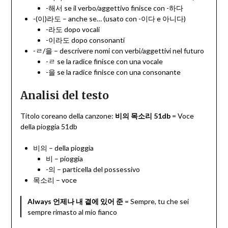
-해서 se il verbo/aggettivo finisce con -하다
-(이)라도 – anche se… (usato con -이다 e 아니다)
-라도 dopo vocali
-이라도 dopo consonanti
-ㄹ/을 – descrivere nomi con verbi/aggettivi nel futuro
-ㄹ se la radice finisce con una vocale
-을 se la radice finisce con una consonante
Analisi del testo
Titolo coreano della canzone:
비의 목소리 51db
= Voce
della pioggia 51db
비의 – della pioggia
비 – pioggia
-의 – particella del possessivo
목소리 – voce
Always 언제나 내 곁에 있어 준
= Sempre, tu che sei
sempre rimasto al mio fianco