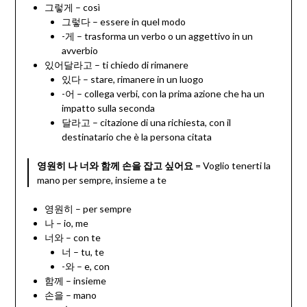
그렇게 – così
그렇다 – essere in quel modo
-게 – trasforma un verbo o un aggettivo in un
avverbio
있어달라고 – ti chiedo di rimanere
있다 – stare, rimanere in un luogo
-어 – collega verbi, con la prima azione che ha un
impatto sulla seconda
달라고 – citazione di una richiesta, con il
destinatario che è la persona citata
영원히 나 너와 함께 손을 잡고 싶어요
= Voglio tenerti la
mano per sempre, insieme a te
영원히 – per sempre
나 – io, me
너와 – con te
너 – tu, te
-와 – e, con
함께 – insieme
손을 – mano