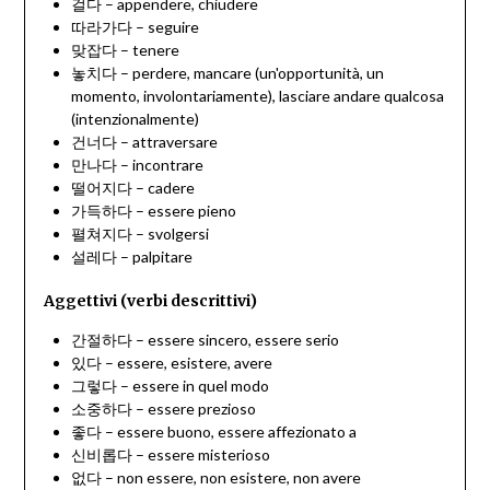
걸다 – appendere, chiudere
따라가다 – seguire
맞잡다 – tenere
놓치다 – perdere, mancare (un'opportunità, un
momento, involontariamente), lasciare andare qualcosa
(intenzionalmente)
건너다 – attraversare
만나다 – incontrare
떨어지다 – cadere
가득하다 – essere pieno
펼쳐지다 – svolgersi
설레다 – palpitare
Aggettivi (verbi descrittivi)
간절하다 – essere sincero, essere serio
있다 – essere, esistere, avere
그렇다 – essere in quel modo
소중하다 – essere prezioso
좋다 – essere buono, essere affezionato a
신비롭다 – essere misterioso
없다 – non essere, non esistere, non avere