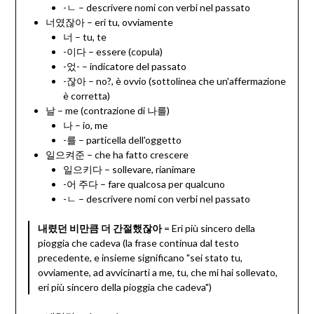
-ㄴ – descrivere nomi con verbi nel passato
너였잖아 – eri tu, ovviamente
너 – tu, te
-이다 – essere (copula)
-었- – indicatore del passato
-잖아 – no?, è ovvio (sottolinea che un'affermazione
è corretta)
날 – me (contrazione di 나를)
나 – io, me
-를 – particella dell'oggetto
일으켜준 – che ha fatto crescere
일으키다 – sollevare, rianimare
-어 주다 – fare qualcosa per qualcuno
-ㄴ – descrivere nomi con verbi nel passato
내렸던 비만큼 더 간절했잖아
= Eri più sincero della
pioggia che cadeva (la frase continua dal testo
precedente, e insieme significano "sei stato tu,
ovviamente, ad avvicinarti a me, tu, che mi hai sollevato,
eri più sincero della pioggia che cadeva")