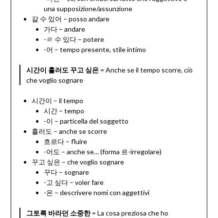
una supposizione/assunzione
갈 수 있어 – posso andare
가다 – andare
-ㄹ 수 있다 – potere
-어 – tempo presente, stile intimo
시간이 흘러도 꾸고 싶은
= Anche se il tempo scorre, ciò
che voglio sognare
시간이 – il tempo
시간 – tempo
-이 – particella del soggetto
흘러도 – anche se scorre
흐르다 – fluire
-어도 – anche se… (forma 르-irregolare)
꾸고 싶은 – che voglio sognare
꾸다 – sognare
-고 싶다 – voler fare
-은 – descrivere nomi con aggettivi
그토록 바라던 소중한
= La cosa preziosa che ho