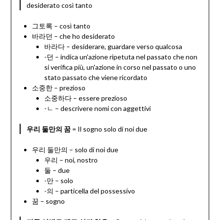
desiderato così tanto
그토록 – così tanto
바라던 – che ho desiderato
바라다 – desiderare, guardare verso qualcosa
-던 – indica un'azione ripetuta nel passato che non
si verifica più, un'azione in corso nel passato o uno
stato passato che viene ricordato
소중한 – prezioso
소중하다 – essere prezioso
-ㄴ – descrivere nomi con aggettivi
우리 둘만의 꿈
= Il sogno solo di noi due
우리 둘만의 – solo di noi due
우리 – noi, nostro
둘 – due
-만 – solo
-의 – particella del possessivo
꿈 – sogno