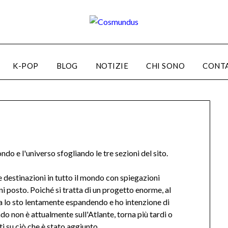
K-POP
BLOG
NOTIZIE
CHI SONO
CONT
o e l'universo sfogliando le tre sezioni del sito.
e destinazioni in tutto il mondo con spiegazioni
ni posto. Poiché si tratta di un progetto enorme, al
a lo sto lentamente espandendo e ho intenzione di
ndo non è attualmente sull'Atlante, torna più tardi o
 su ciò che è stato aggiunto.