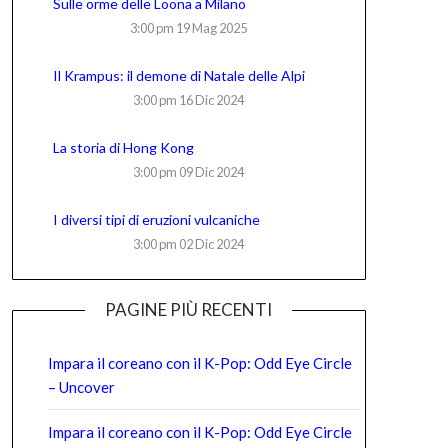
Sulle orme delle Loona a Milano
3:00 pm
19 Mag 2025
Il Krampus: il demone di Natale delle Alpi
3:00 pm
16 Dic 2024
La storia di Hong Kong
3:00 pm
09 Dic 2024
I diversi tipi di eruzioni vulcaniche
3:00 pm
02 Dic 2024
PAGINE PIÙ RECENTI
Impara il coreano con il K-Pop: Odd Eye Circle
– Uncover
Impara il coreano con il K-Pop: Odd Eye Circle