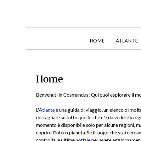
HOME
ATLANTE
Home
Benvenuti in Cosmundus! Qui puoi esplorare il mond
L'
Atlante
è una guida di viaggio, un elenco di molt
dettagliate su tutto quello che c'è da vedere in og
momento è disponibile solo per alcune regioni, m
coprire l'intero pianeta. Se il luogo che stai cerca
controlla le ultime
notizie
per avere aggiornamenti