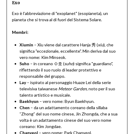
Exo
Exo è l'abbreviazione di "exoplanet" (esopianeta), un
pianeta che si trova al di fuori del Sistema Solare.
Membri:
Xiumin
– Xiu viene dal carattere Hanja 秀 (
xiu
), che
significa "eccezionale, eccellente". Min deriva dal suo
vero nome: Kim Minseok.
Suho
– in coreano 수호 (
suho
) significa "guardiano",
riflettendo il suo ruolo di leader protettivo e
responsabile del gruppo.
Lay
– ispirato al personaggio Huaze Lei della serie
televisiva taiwanese
Meteor Garden
, noto per il suo
talento artistico e musicale.
Baekhyun
– vero nome: Byun Baekhyun.
Chen
– da un adattamento coreano della sillaba
“Zhong” del suo nome cinese, Jin Zhongda, che a sua
volta è un adattamento cinese del suo vero nome
coreano: Kim Jongdae.
Chanyeol
– vero nome: Park Chanyeol.