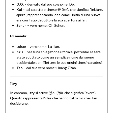
D.O.
– derivato dal suo cognome: Do.
Kai
– dal carattere cinese 开 (
kai
), che significa "iniziare,
aprire", rappresentando idee come l'inizio di una nuova
era con il suo debutto e la sua apertura ai fan.
Sehun
– vero nome: Oh Sehun.
Ex membri:
Luhan
– vero nome: Lu Han.
Kris
– nessuna spiegazione ufficiale, potrebbe essere
stato adottato come un semplice nome dal suono
occidentale per riflettere le sue origini cinesi-canadesi.
Tao
– dal suo vero nome: Huang Zitao.
Itzy
In coreano, Itzy si scrive 있지 (
itji
), che significa "avere".
Questo rappresenta l'idea che hanno tutto ciò che i fan
desiderano.