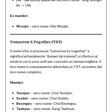
(in -> I.N).
Ex membri:
Woojin
– vero nome: Kim Woojin.
Tomorrow X Together (TXT)
Il nome (che si pronuncia "tomorrow by together" e
significa letteralmente "domani da insieme") si riferisce al
modo in cui si sono uniti per costruire un domani migliore. Il
loro nome è comunemente abbreviato in TXT, acronimo del
loro nome completo.
Membri:
Yeonjun
– vero nome: Choi Yeonjun.
Soobin
– vero nome: Choi Soobin.
Beomgyu
– vero nome: Choi Beomgyu.
Taehyun
– vero nome: Kang Taehyun.