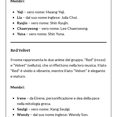
Membri:
Yeji
– vero nome: Hwang Yeji.
Lia
– dal suo nome inglese: Julia Choi.
Ryujin
– vero nome: Shin Ryujin.
Chaeryeong
– vero nome: Lee Chaeryeong.
Yuna
– vero nome: Shin Yuna.
Red Velvet
Il nome rappresenta le due anime del gruppo, "Red" (rosso)
e "Velvet" (velluto), che si riflettono nella loro musica. Il lato
"Red" è vivido e vibrante, mentre il lato "Velvet" è elegante
e maturo.
Membri:
Irene
– da Eirene, personificazione e dea della pace
nella mitologia greca.
Seulgi
– vero nome: Kang Seulgi.
Wendy
– dal suo nome inglese: Wendy Son.