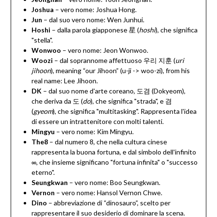
Joshua
– vero nome: Joshua Hong.
Jun
– dal suo vero nome: Wen Junhui.
Hoshi
– dalla parola giapponese 星 (
hoshi
), che significa
"stella".
Wonwoo
– vero nome: Jeon Wonwoo.
Woozi
– dal soprannome affettuoso 우리 지훈 (
uri
jihoon
), meaning “our Jihoon” (u-ji -> woo-zi), from his
real name: Lee Jihoon.
DK
– dal suo nome d'arte coreano, 도겸 (Dokyeom),
che deriva da 도 (
do
), che significa "strada", e 겸
(
gyeom
), che significa "multitasking". Rappresenta l'idea
di essere un intrattenitore con molti talenti.
Mingyu
– vero nome: Kim Mingyu.
The8
– dal numero 8, che nella cultura cinese
rappresenta la buona fortuna, e dal simbolo dell'infinito
∞, che insieme significano "fortuna infinita" o "successo
eterno".
Seungkwan
– vero nome: Boo Seungkwan.
Vernon
– vero nome: Hansol Vernon Chwe.
Dino
– abbreviazione di “dinosauro”, scelto per
rappresentare il suo desiderio di dominare la scena.