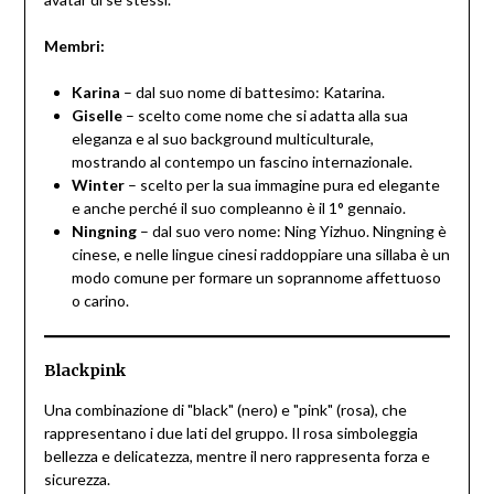
Membri:
Karina
– dal suo nome di battesimo: Katarina.
Giselle
– scelto come nome che si adatta alla sua
eleganza e al suo background multiculturale,
mostrando al contempo un fascino internazionale.
Winter
– scelto per la sua immagine pura ed elegante
e anche perché il suo compleanno è il 1° gennaio.
Ningning
– dal suo vero nome: Ning Yizhuo. Ningning è
cinese, e nelle lingue cinesi raddoppiare una sillaba è un
modo comune per formare un soprannome affettuoso
o carino.
Blackpink
Una combinazione di "black" (nero) e "pink" (rosa), che
rappresentano i due lati del gruppo. Il rosa simboleggia
bellezza e delicatezza, mentre il nero rappresenta forza e
sicurezza.