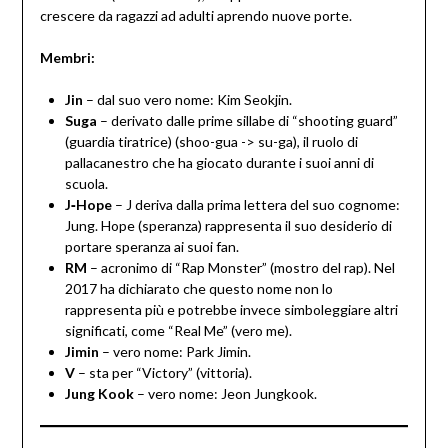
crescere da ragazzi ad adulti aprendo nuove porte.
Membri:
Jin
– dal suo vero nome: Kim Seokjin.
Suga
– derivato dalle prime sillabe di “shooting guard”
(guardia tiratrice) (shoo-gua -> su-ga), il ruolo di
pallacanestro che ha giocato durante i suoi anni di
scuola.
J‑Hope
– J deriva dalla prima lettera del suo cognome:
Jung. Hope (speranza) rappresenta il suo desiderio di
portare speranza ai suoi fan.
RM
– acronimo di “Rap Monster” (mostro del rap). Nel
2017 ha dichiarato che questo nome non lo
rappresenta più e potrebbe invece simboleggiare altri
significati, come “Real Me” (vero me).
Jimin
– vero nome: Park Jimin.
V
– sta per “Victory” (vittoria).
Jung Kook
– vero nome: Jeon Jungkook.