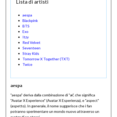
Lista di artisti
aespa
Blackpink
BTS
Exo
Itzy
Red Velvet
Seventeen
Stray Kids
Tomorrow X Together (TXT)
Twice
aespa
"aespa" deriva dalla combinazione di "æ", che significa
"Avatar X Experience" (Avatar X Esperienza), e "aspect"
(aspetto). In generale, il nome suggerisce che i fan
potranno sperimentare un mondo nuovo attraverso un
avatar di se stessi.