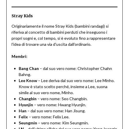
Stray Kids
Originariamente il nome Stray Kids (bambini randagi) si
riferiva al concetto di bambini perduti che inseguono i
propri sogni e, col tempo, si è evoluto fino a rappresentare
l'idea di trovare una via d'uscita dall'ordinario.
Membri:
Bang Chan
– dal suo vero nome: Christopher Chahn
Bahng.
Lee Know
– Lee deriva dal suo vero nome: Lee Minho.
Know è stato scelto perché, insieme a Lee, suona
simile al suo vero nome, Minho.
Changbin
– vero nome: Seo Changbin.
Hyunjin
– vero nome: Hwang Hyunjin.
Han
– dal suo vero nome: Han Jisung.
Felix
– vero nome: Felix Lee.
Seungmin
– vero nome: Kim Seungmin.
I.N
– dall'ultima sillaba del suo vero nome: Yang Jeongin