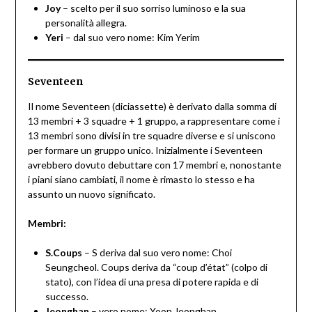
Joy
– scelto per il suo sorriso luminoso e la sua
personalità allegra.
Yeri
– dal suo vero nome: Kim Yerim
Seventeen
Il nome Seventeen (diciassette) è derivato dalla somma di
13 membri + 3 squadre + 1 gruppo, a rappresentare come i
13 membri sono divisi in tre squadre diverse e si uniscono
per formare un gruppo unico. Inizialmente i Seventeen
avrebbero dovuto debuttare con 17 membri e, nonostante
i piani siano cambiati, il nome è rimasto lo stesso e ha
assunto un nuovo significato.
Membri:
S.Coups
– S deriva dal suo vero nome: Choi
Seungcheol. Coups deriva da “coup d’état” (colpo di
stato), con l’idea di una presa di potere rapida e di
successo.
Jeonghan
– vero nome: Yoon Jeonghan.