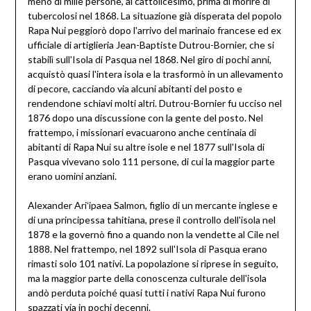
meno di mille persone, al cattolicesimo, prima di morire di
tubercolosi nel 1868. La situazione già disperata del popolo
Rapa Nui peggiorò dopo l'arrivo del marinaio francese ed ex
ufficiale di artiglieria Jean-Baptiste Dutrou-Bornier, che si
stabilì sull'Isola di Pasqua nel 1868. Nel giro di pochi anni,
acquistò quasi l'intera isola e la trasformò in un allevamento
di pecore, cacciando via alcuni abitanti del posto e
rendendone schiavi molti altri. Dutrou-Bornier fu ucciso nel
1876 dopo una discussione con la gente del posto. Nel
frattempo, i missionari evacuarono anche centinaia di
abitanti di Rapa Nui su altre isole e nel 1877 sull'Isola di
Pasqua vivevano solo 111 persone, di cui la maggior parte
erano uomini anziani.
Alexander Ariʻipaea Salmon, figlio di un mercante inglese e
di una principessa tahitiana, prese il controllo dell'isola nel
1878 e la governò fino a quando non la vendette al Cile nel
1888. Nel frattempo, nel 1892 sull'Isola di Pasqua erano
rimasti solo 101 nativi. La popolazione si riprese in seguito,
ma la maggior parte della conoscenza culturale dell'isola
andò perduta poiché quasi tutti i nativi Rapa Nui furono
spazzati via in pochi decenni.