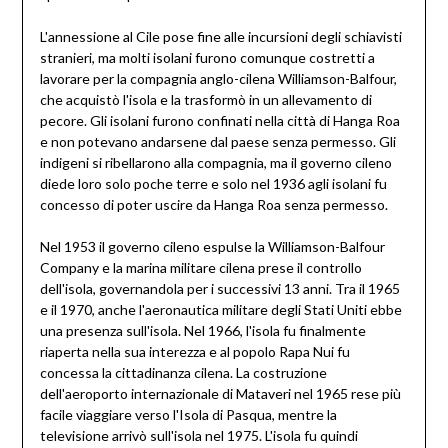
L'annessione al Cile pose fine alle incursioni degli schiavisti
stranieri, ma molti isolani furono comunque costretti a
lavorare per la compagnia anglo-cilena Williamson-Balfour,
che acquistò l'isola e la trasformò in un allevamento di
pecore. Gli isolani furono confinati nella città di Hanga Roa
e non potevano andarsene dal paese senza permesso. Gli
indigeni si ribellarono alla compagnia, ma il governo cileno
diede loro solo poche terre e solo nel 1936 agli isolani fu
concesso di poter uscire da Hanga Roa senza permesso.
Nel 1953 il governo cileno espulse la Williamson-Balfour
Company e la marina militare cilena prese il controllo
dell'isola, governandola per i successivi 13 anni. Tra il 1965
e il 1970, anche l'aeronautica militare degli Stati Uniti ebbe
una presenza sull'isola. Nel 1966, l'isola fu finalmente
riaperta nella sua interezza e al popolo Rapa Nui fu
concessa la cittadinanza cilena. La costruzione
dell'aeroporto internazionale di Mataveri nel 1965 rese più
facile viaggiare verso l'Isola di Pasqua, mentre la
televisione arrivò sull'isola nel 1975. L'isola fu quindi