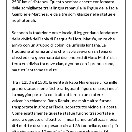
2500 km di distanza. Questo sembra essere confermato
dalle somiglianze tra la lingua rapanui e le lingue delle Isole
Gambier e Marchesi, e da altre somiglianze nelle statue e
negli utensili.
Secondo la tradizione orale locale, il leggendario fondatore
della civiltà dell'Isola di Pasqua fu Hotu Matuꞌa, un re che
arrivò con un gruppo di coloni da un'isola lontana. La
tradizione afferma anche che l'isola aveva un sistema di
classi ed era governata dai discendenti di Hotu Matuꞌa. La
terra era divisa tra nove clan, ognuno con il proprio capo,
ma tutti sottomessi al re.
Tra il 1250 e il 1500, la gente di Rapa Nui eresse circa mille
grandi statue monolitiche raffiguranti figure umane, i moai.
La maggior parte fu costruita attorno a un cratere
vulcanico chiamato Rano Raraku, ma molte altre furono
trasportate in giro per l'isola, soprattutto vicino alla costa.
Come esattamente queste statue furono trasportate è
ancora oggetto di dibattito. I moai hanno un'altezza media
di 4 metri e di solito pesano circa 12,5 tonnellate, con il più
alto che arriva a 10 metri e il più pesante che pesa 86