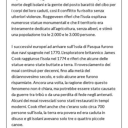
morte degli isolani e la gente del posto barattò del cibo per
i corpi dei loro caduti, così il conflitto fu risolto senza
ulteriori violenze. Roggeveen riferì che l'isola ospitava
numerose statue monumentali e che il territorio era
interamente dedicato all'agricoltura, senza alberi, e stimò
una popolazione tra le 2.000 e le 3.000 persone.
I successivi europei ad arrivare sull'Isola di Pasqua furono
due navi spagnole nel 1770. L'esploratore britannico James
Cook raggiunse l'isola nel 1774 e riferì che alcune delle
statue erano state buttate a terra. Il rovesciamento dei
moai continuò per decenni, fino alla metà del
diciannovesimo secolo, e solo alcune aree furono
risparmiate. Ancora una volta, la ragione dietro questo
fenomeno non è chiara, ma potrebbe essere stato causato
da guerre tra tribù o da una perdita di fede negli antenati.
Alcuni dei moai rovesciati sono stati restaurati in tempi
moderni. Cook riferì anche che c'erano solo circa 700
persone sull'isola, la terra era povera ed era caduta in
disuso e gli isolani avevano solo tre o quattro piccole
canoe.