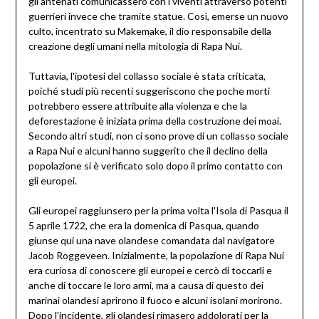
gli antenati comunicassero con i viventi attraverso potenti
guerrieri invece che tramite statue. Così, emerse un nuovo
culto, incentrato su Makemake, il dio responsabile della
creazione degli umani nella mitologia di Rapa Nui.
Tuttavia, l'ipotesi del collasso sociale è stata criticata,
poiché studi più recenti suggeriscono che poche morti
potrebbero essere attribuite alla violenza e che la
deforestazione è iniziata prima della costruzione dei moai.
Secondo altri studi, non ci sono prove di un collasso sociale
a Rapa Nui e alcuni hanno suggerito che il declino della
popolazione si è verificato solo dopo il primo contatto con
gli europei.
Gli europei raggiunsero per la prima volta l'Isola di Pasqua il
5 aprile 1722, che era la domenica di Pasqua, quando
giunse qui una nave olandese comandata dal navigatore
Jacob Roggeveen. Inizialmente, la popolazione di Rapa Nui
era curiosa di conoscere gli europei e cercò di toccarli e
anche di toccare le loro armi, ma a causa di questo dei
marinai olandesi aprirono il fuoco e alcuni isolani morirono.
Dopo l'incidente, gli olandesi rimasero addolorati per la