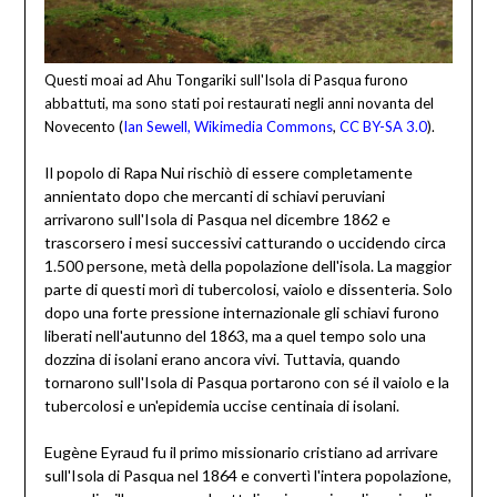
Questi moai ad Ahu Tongariki sull'Isola di Pasqua furono
abbattuti, ma sono stati poi restaurati negli anni novanta del
Novecento (
Ian Sewell, Wikimedia Commons
,
CC BY-SA 3.0
).
Il popolo di Rapa Nui rischiò di essere completamente
annientato dopo che mercanti di schiavi peruviani
arrivarono sull'Isola di Pasqua nel dicembre 1862 e
trascorsero i mesi successivi catturando o uccidendo circa
1.500 persone, metà della popolazione dell'isola. La maggior
parte di questi morì di tubercolosi, vaiolo e dissenteria. Solo
dopo una forte pressione internazionale gli schiavi furono
liberati nell'autunno del 1863, ma a quel tempo solo una
dozzina di isolani erano ancora vivi. Tuttavia, quando
tornarono sull'Isola di Pasqua portarono con sé il vaiolo e la
tubercolosi e un'epidemia uccise centinaia di isolani.
Eugène Eyraud fu il primo missionario cristiano ad arrivare
sull'Isola di Pasqua nel 1864 e convertì l'intera popolazione,