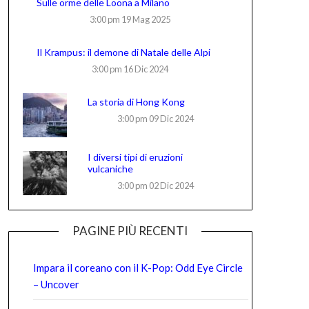
Sulle orme delle Loona a Milano
3:00 pm
19 Mag 2025
Il Krampus: il demone di Natale delle Alpi
3:00 pm
16 Dic 2024
La storia di Hong Kong
3:00 pm
09 Dic 2024
I diversi tipi di eruzioni
vulcaniche
3:00 pm
02 Dic 2024
PAGINE PIÙ RECENTI
Impara il coreano con il K-Pop: Odd Eye Circle
– Uncover