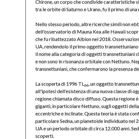
Chirone, un corpo che condivide caratteristiche si
tra le orbite di Saturno e Urano, fu il primo di un
Nello stesso periodo, altre ricerche simili non eb
dell'osservatorio di Mauna Kea alle Hawaii sco
che fu ribattezzato Albion nel 2018. Osservazion
UA, rendendolo il primo oggetto transnettunian
il nome alla categoria di oggetti transnettuniani
e non sono in risonanza orbitale con Nettuno. Negl
transnettuniani, che confermarono la presenza del
La scoperta di 1996 TL
, un oggetto transnettu
66
all'ipotesi dell'esistenza di una nuova classe di ogge
regione chiamata disco diffuso. Questa regione è i
giganti, in particolare Nettuno, sugli oggetti dell
eccentriche e inclinate. Questa teoria è stata con
particolare Sedna, un planetoide individuato nel 2
UA e un periodo orbitale di circa 12.000 anni. Se
scoperti.