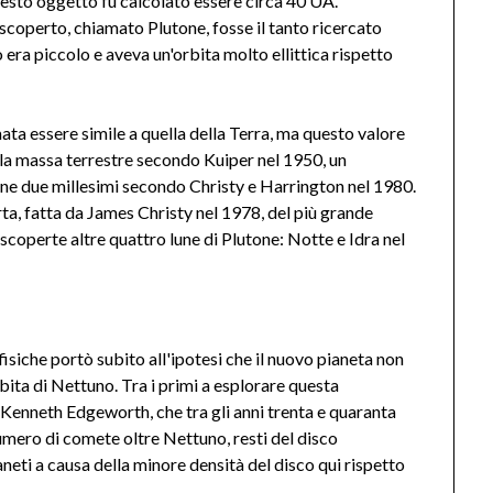
uesto oggetto fu calcolato essere circa 40 UA.
coperto, chiamato Plutone, fosse il tanto ricercato
 era piccolo e aveva un'orbita molto ellittica rispetto
ata essere simile a quella della Terra, ma questo valore
della massa terrestre secondo Kuiper nel 1950, un
ne due millesimi secondo Christy e Harrington nel 1980.
ta, fatta da James Christy nel 1978, del più grande
 scoperte altre quattro lune di Plutone: Notte e Idra nel
fisiche portò subito all'ipotesi che il nuovo pianeta non
orbita di Nettuno. Tra i primi a esplorare questa
 Kenneth Edgeworth, che tra gli anni trenta e quaranta
umero di comete oltre Nettuno, resti del disco
neti a causa della minore densità del disco qui rispetto