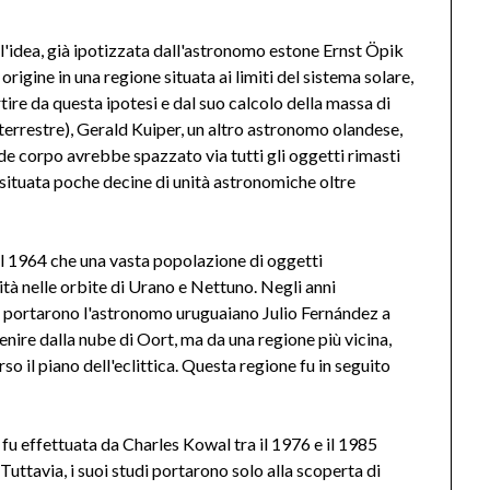
'idea, già ipotizzata dall'astronomo estone Ernst Öpik
igine in una regione situata ai limiti del sistema solare,
ire da questa ipotesi e dal suo calcolo della massa di
terrestre), Gerald Kuiper, un altro astronomo olandese,
de corpo avrebbe spazzato via tutti gli oggetti rimasti
 situata poche decine di unità astronomiche oltre
 1964 che una vasta popolazione di oggetti
ità nelle orbite di Urano e Nettuno. Negli anni
do portarono l'astronomo uruguaiano Julio Fernández a
ire dalla nube di Oort, ma da una regione più vicina,
so il piano dell'eclittica. Questa regione fu in seguito
 fu effettuata da Charles Kowal tra il 1976 e il 1985
Tuttavia, i suoi studi portarono solo alla scoperta di