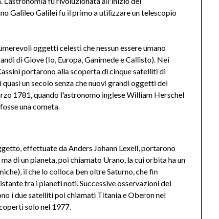
L'astronomia fu rivoluzionata all'inizio del
o Galileo Galilei fu il primo a utilizzare un telescopio
numerevoli oggetti celesti che nessun essere umano
andi di Giove (Io, Europa, Ganimede e Callisto). Nei
ssini portarono alla scoperta di cinque satelliti di
ì quasi un secolo senza che nuovi grandi oggetti del
marzo 1781, quando l'astronomo inglese William Herschel
 fosse una cometa.
ggetto, effettuate da Anders Johann Lexell, portarono
 ma di un pianeta, poi chiamato Urano, la cui orbita ha un
he), il che lo colloca ben oltre Saturno, che fin
istante tra i pianeti noti. Successive osservazioni del
o i due satelliti poi chiamati Titania e Oberon nel
scoperti solo nel 1977.