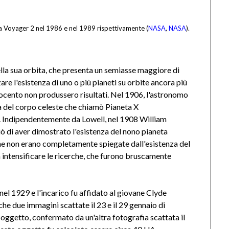
da Voyager 2 nel 1986 e nel 1989 rispettivamente (
NASA
,
NASA
).
ella sua orbita, che presenta un semiasse maggiore di
re l'esistenza di uno o più pianeti su orbite ancora più
ttocento non produssero risultati. Nel 1906, l'astronomo
a del corpo celeste che chiamò Pianeta X
a. Indipendentemente da Lowell, nel 1908 William
ò di aver dimostrato l'esistenza del nono pianeta
 che non erano completamente spiegate dall'esistenza del
a intensificare le ricerche, che furono bruscamente
nel 1929 e l'incarico fu affidato al giovane Clyde
 due immagini scattate il 23 e il 29 gennaio di
oggetto, confermato da un'altra fotografia scattata il