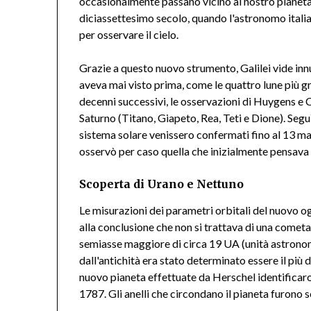
occasionalmente passano vicino al nostro pianeta. 
diciassettesimo secolo, quando l'astronomo italian
per osservare il cielo.
Grazie a questo nuovo strumento, Galilei vide in
aveva mai visto prima, come le quattro lune più gr
decenni successivi, le osservazioni di Huygens e Ca
Saturno (Titano, Giapeto, Rea, Teti e Dione). Segu
sistema solare venissero confermati fino al 13 
osservò per caso quella che inizialmente pensava
Scoperta di Urano e Nettuno
Le misurazioni dei parametri orbitali del nuovo o
alla conclusione che non si trattava di una cometa
semiasse maggiore di circa 19 UA (unità astronomic
dall'antichità era stato determinato essere il più d
nuovo pianeta effettuate da Herschel identificaron
1787. Gli anelli che circondano il pianeta furono 