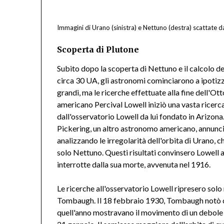
Immagini di Urano (sinistra) e Nettuno (destra) scattate 
Scoperta di Plutone
Subito dopo la scoperta di Nettuno e il calcolo d
circa 30 UA, gli astronomi cominciarono a ipotizza
grandi, ma le ricerche effettuate alla fine dell'O
americano Percival Lowell iniziò una vasta ricerc
dall'osservatorio Lowell da lui fondato in Arizon
Pickering, un altro astronomo americano, annunci
analizzando le irregolarità dell'orbita di Urano,
solo Nettuno. Questi risultati convinsero Lowell 
interrotte dalla sua morte, avvenuta nel 1916.
Le ricerche all'osservatorio Lowell ripresero solo 
Tombaugh. Il 18 febbraio 1930, Tombaugh notò che
quell'anno mostravano il movimento di un debole 