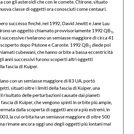
a con gli asteroidi che con le comete. Chirone, situato
a nuova classe di oggetti ora conosciuti come centauri.
bero successo finché, nel 1992, David Jewitt e Jane Luu
prirono un oggetto chiamato provvisoriamente 1992 QB
,
1
i successive rivelarono un semiasse maggiore di circa 41
o scoperto dopo Plutone e Caronte. 1992 QB
diede poi
1
 chiamati cubewani, che hanno orbite a bassa eccentricità
i anni successivi furono scoperti altri oggetti
la fascia di Kuiper.
niano con un semiasse maggiore di 83 UA, portò
tti, situati oltre i limiti della fascia di Kuiper, una
l risultato delle perturbazioni causate dai pianeti
a fascia di Kuiper, che vengono spinti in orbite più ampie,
fermata dalla scoperta di oggetti ancora più estremi, in
003, la cui orbita ha un semiasse maggiore di oltre 500
dna rimane ancora oggi uno degli oggetti più lontani mai