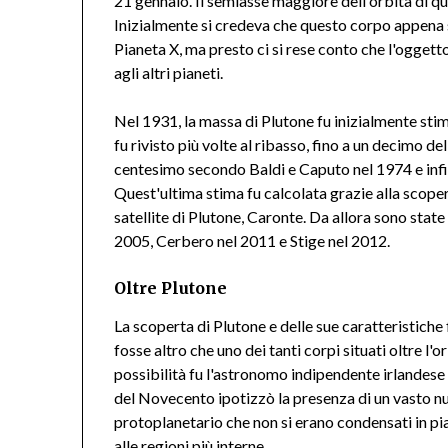
21 gennaio. Il semiasse maggiore dell'orbita di q
Inizialmente si credeva che questo corpo appena s
Pianeta X, ma presto ci si rese conto che l'oggetto
agli altri pianeti.
Nel 1931, la massa di Plutone fu inizialmente stim
fu rivisto più volte al ribasso, fino a un decimo 
centesimo secondo Baldi e Caputo nel 1974 e infi
Quest'ultima stima fu calcolata grazie alla scoper
satellite di Plutone, Caronte. Da allora sono state
2005, Cerbero nel 2011 e Stige nel 2012.
Oltre Plutone
La scoperta di Plutone e delle sue caratteristiche 
fosse altro che uno dei tanti corpi situati oltre l'
possibilità fu l'astronomo indipendente irlandese
del Novecento ipotizzò la presenza di un vasto n
protoplanetario che non si erano condensati in pia
alle regioni più interne.