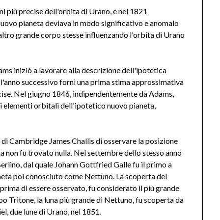
i più precise dell'orbita di Urano, e nel 1821
nuovo pianeta deviava in modo significativo e anomalo
 altro grande corpo stesse influenzando l'orbita di Urano
 iniziò a lavorare alla descrizione dell'ipotetica
 e l'anno successivo fornì una prima stima approssimativa
ecise. Nel giugno 1846, indipendentemente da Adams,
 elementi orbitali dell'ipotetico nuovo pianeta,
o di Cambridge James Challis di osservare la posizione
 ma non fu trovato nulla. Nel settembre dello stesso anno
 Berlino, dal quale Johann Gottfried Galle fu il primo a
aneta poi conosciuto come Nettuno. La scoperta del
rima di essere osservato, fu considerato il più grande
po Tritone, la luna più grande di Nettuno, fu scoperta da
el, due lune di Urano, nel 1851.