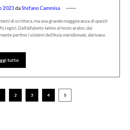
o 2023
da
Stefano Cammisa
istemi di scrittura, ma una grande maggioranza di questi
ci egizi. Dall’alfabeto latino al testo arabo, dai
lmente perfino i sistemi dell’Asia meridionale, derivano
ggi tutto
1
2
3
4
5