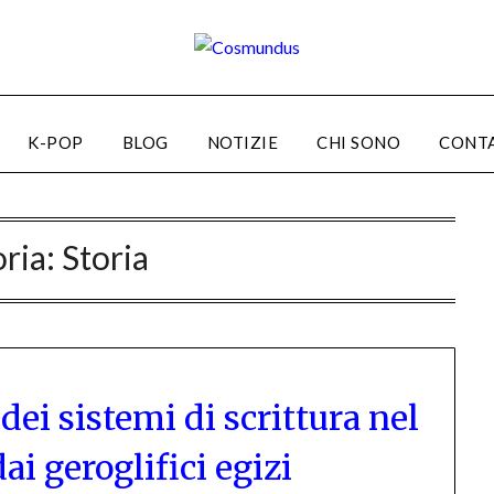
K-POP
BLOG
NOTIZIE
CHI SONO
CONT
ria:
Storia
ei sistemi di scrittura nel
i geroglifici egizi