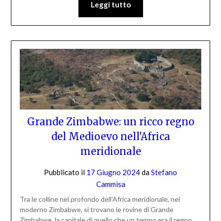
Leggi tutto
Grande Zimbabwe: un ricco regno
del Medioevo nell'Africa
meridionale
Pubblicato il
17 Giugno 2024
da
Stefano
Cammisa
Tra le colline nel profondo dell'Africa meridionale, nel
moderno Zimbabwe, si trovano le rovine di Grande
Zimbabwe, la capitale di quello che un tempo era il regno