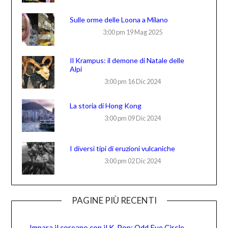
Sulle orme delle Loona a Milano
3:00 pm
19 Mag 2025
Il Krampus: il demone di Natale delle
Alpi
3:00 pm
16 Dic 2024
La storia di Hong Kong
3:00 pm
09 Dic 2024
I diversi tipi di eruzioni vulcaniche
3:00 pm
02 Dic 2024
PAGINE PIÙ RECENTI
Impara il coreano con il K-Pop: Odd Eye Circle –