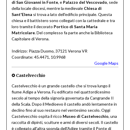
di San Giovanni in Fonte
, e
Palazzo del Vescovado
, sede
della locale diocesi, mentre la medievale
Chiesa di
Sant'Elena
si trova a lato dell'edificio principale. Questa
chiesa e il battistero sono collegati con la cattedrale e tra
loro tramite il decorato
Portico di Santa Maria
Matricolare
. Del complesso fa parte anche la Biblioteca
Capitolare di Verona.
Indirizzo: Piazza Duomo, 37121 Verona VR
Coordinate: 45.4471, 10.9968
Google Maps
✪
Castelvecchio
Castelvecchio è un grande castello che si trova lungo il
fiume Adige a Verona. Fu edificato nel quattordicesimo
secolo al tempo della signoria governata da Cangrande II
della Scala. Dopo il Medioevo il castello andò lentamente in
declino fino al suo restauro nel ventesimo secolo. Oggi
Castelvecchio ospita il ricco
Museo di Castelvecchio
, una
raccolta di dipinti, sculture e armi di diversi secoli. Il castello
è collegato all'altra sponda dell'Adige tramite il Ponte di