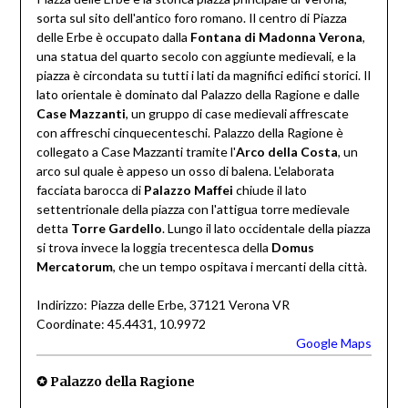
sorta sul sito dell'antico foro romano. Il centro di Piazza
delle Erbe è occupato dalla
Fontana di Madonna Verona
,
una statua del quarto secolo con aggiunte medievali, e la
piazza è circondata su tutti i lati da magnifici edifici storici. Il
lato orientale è dominato dal Palazzo della Ragione e dalle
Case Mazzanti
, un gruppo di case medievali affrescate
con affreschi cinquecenteschi. Palazzo della Ragione è
collegato a Case Mazzanti tramite l'
Arco della Costa
, un
arco sul quale è appeso un osso di balena. L'elaborata
facciata barocca di
Palazzo Maffei
chiude il lato
settentrionale della piazza con l'attigua torre medievale
detta
Torre Gardello
. Lungo il lato occidentale della piazza
si trova invece la loggia trecentesca della
Domus
Mercatorum
, che un tempo ospitava i mercanti della città.
Indirizzo: Piazza delle Erbe, 37121 Verona VR
Coordinate: 45.4431, 10.9972
Google Maps
✪
Palazzo della Ragione