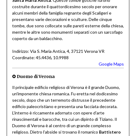
Santa Maria Antica
. Queste tombe gotiche furono
costruite durante il quattordicesimo secolo per onorare
alcuni membri della famiglia regnante degli Scaligeri e
presentano varie decorazioni e sculture. Delle cinque
tombe, due sono collocate sulle pareti esterne della chiesa,
mentre le altre sono monumenti separati con un sarcofago
coperto da un baldacchino.
Indirizzo: Via S. Maria Antica, 4, 37121 Verona VR
Coordinate: 45.4436, 10.9988
Google Maps
✪
Duomo di Verona
Il principale edificio religioso di Verona è il grande Duomo,
un'imponente chiesa romanica. Fu eretta nel dodicesimo
secolo, dopo che un terremoto distrusse il precedente
edificio paleocristiano e presenta una facciata decorata.
L'interno è riccamente adornato con opere d'arte
rinascimentali e barocche, tra cui un dipinto di Tiziano. Il
Duomo di Verona è al centro di un grande complesso
religioso. Dietro l'abside si trovano il romanico
Battistero