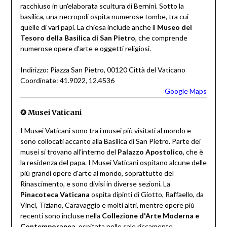
racchiuso in un'elaborata scultura di Bernini. Sotto la
basilica, una necropoli ospita numerose tombe, tra cui
quelle di vari papi. La chiesa include anche il
Museo del
Tesoro della Basilica di San Pietro
, che comprende
numerose opere d'arte e oggetti religiosi.
Indirizzo: Piazza San Pietro, 00120 Città del Vaticano
Coordinate: 41.9022, 12.4536
Google Maps
✪ Musei Vaticani
I Musei Vaticani sono tra i musei più visitati al mondo e
sono collocati accanto alla Basilica di San Pietro. Parte dei
musei si trovano all'interno del
Palazzo Apostolico
, che è
la residenza del papa. I Musei Vaticani ospitano alcune delle
più grandi opere d'arte al mondo, soprattutto del
Rinascimento, e sono divisi in diverse sezioni. La
Pinacoteca Vaticana
ospita dipinti di Giotto, Raffaello, da
Vinci, Tiziano, Caravaggio e molti altri, mentre opere più
recenti sono incluse nella
Collezione d'Arte Moderna e
Contemporanea
, ospitata nelle sale riccamente