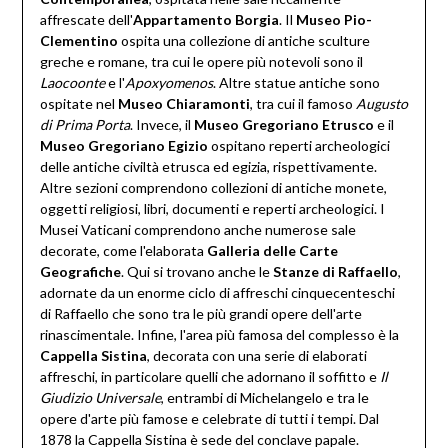
affrescate dell'
Appartamento Borgia
. Il
Museo Pio-
Clementino
ospita una collezione di antiche sculture
greche e romane, tra cui le opere più notevoli sono il
Laocoonte
e l'
Apoxyomenos
. Altre statue antiche sono
ospitate nel
Museo Chiaramonti
, tra cui il famoso
Augusto
di Prima Porta
. Invece, il
Museo Gregoriano Etrusco
e il
Museo Gregoriano Egizio
ospitano reperti archeologici
delle antiche civiltà etrusca ed egizia, rispettivamente.
Altre sezioni comprendono collezioni di antiche monete,
oggetti religiosi, libri, documenti e reperti archeologici. I
Musei Vaticani comprendono anche numerose sale
decorate, come l'elaborata
Galleria delle Carte
Geografiche
. Qui si trovano anche le
Stanze di Raffaello
,
adornate da un enorme ciclo di affreschi cinquecenteschi
di Raffaello che sono tra le più grandi opere dell'arte
rinascimentale. Infine, l'area più famosa del complesso è la
Cappella Sistina
, decorata con una serie di elaborati
affreschi, in particolare quelli che adornano il soffitto e
Il
Giudizio Universale
, entrambi di Michelangelo e tra le
opere d'arte più famose e celebrate di tutti i tempi. Dal
1878 la Cappella Sistina è sede del conclave papale.