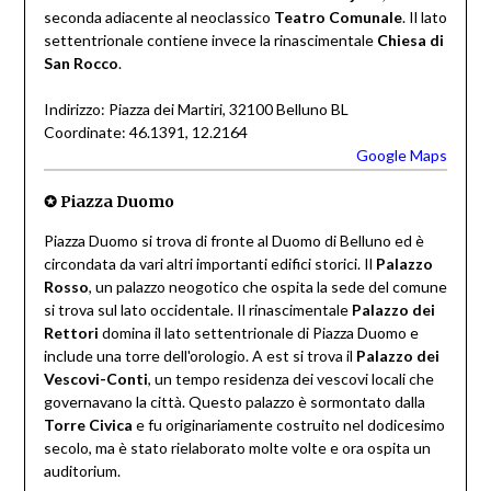
seconda adiacente al neoclassico
Teatro Comunale
. Il lato
settentrionale contiene invece la rinascimentale
Chiesa di
San Rocco
.
Indirizzo: Piazza dei Martiri, 32100 Belluno BL
Coordinate: 46.1391, 12.2164
Google Maps
✪
Piazza Duomo
Piazza Duomo si trova di fronte al Duomo di Belluno ed è
circondata da vari altri importanti edifici storici. Il
Palazzo
Rosso
, un palazzo neogotico che ospita la sede del comune
si trova sul lato occidentale. Il rinascimentale
Palazzo dei
Rettori
domina il lato settentrionale di Piazza Duomo e
include una torre dell'orologio. A est si trova il
Palazzo dei
Vescovi-Conti
, un tempo residenza dei vescovi locali che
governavano la città. Questo palazzo è sormontato dalla
Torre Civica
e fu originariamente costruito nel dodicesimo
secolo, ma è stato rielaborato molte volte e ora ospita un
auditorium.