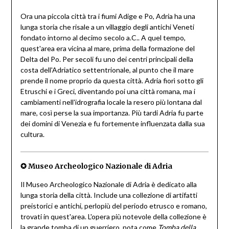
Ora una piccola città tra i fiumi Adige e Po, Adria ha una
lunga storia che risale a un villaggio degli antichi Veneti
fondato intorno al decimo secolo a.C.. A quel tempo,
quest'area era vicina al mare, prima della formazione del
Delta del Po. Per secoli fu uno dei centri principali della
costa dell'Adriatico settentrionale, al punto che il mare
prende il nome proprio da questa città. Adria fiorì sotto gli
Etruschi e i Greci, diventando poi una città romana, ma i
cambiamenti nell'idrografia locale la resero più lontana dal
mare, così perse la sua importanza. Più tardi Adria fu parte
dei domini di Venezia e fu fortemente influenzata dalla sua
cultura.
✪ Museo Archeologico Nazionale di Adria
Il Museo Archeologico Nazionale di Adria è dedicato alla
lunga storia della città. Include una collezione di artifatti
preistorici e antichi, perlopiù del periodo etrusco e romano,
trovati in quest'area. L'opera più notevole della collezione è
la grande tomba di un guerriero, nota come
Tomba della