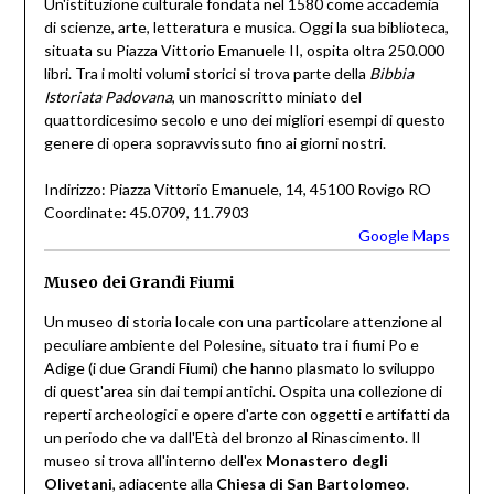
Un'istituzione culturale fondata nel 1580 come accademia
di scienze, arte, letteratura e musica. Oggi la sua biblioteca,
situata su Piazza Vittorio Emanuele II, ospita oltra 250.000
libri. Tra i molti volumi storici si trova parte della
Bibbia
Istoriata Padovana
, un manoscritto miniato del
quattordicesimo secolo e uno dei migliori esempi di questo
genere di opera sopravvissuto fino ai giorni nostri.
Indirizzo: Piazza Vittorio Emanuele, 14, 45100 Rovigo RO
Coordinate: 45.0709, 11.7903
Google Maps
Museo dei Grandi Fiumi
Un museo di storia locale con una particolare attenzione al
peculiare ambiente del Polesine, situato tra i fiumi Po e
Adige (i due Grandi Fiumi) che hanno plasmato lo sviluppo
di quest'area sin dai tempi antichi. Ospita una collezione di
reperti archeologici e opere d'arte con oggetti e artifatti da
un periodo che va dall'Età del bronzo al Rinascimento. Il
museo si trova all'interno dell'ex
Monastero degli
Olivetani
, adiacente alla
Chiesa di San Bartolomeo
.