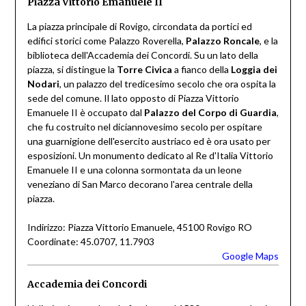
Piazza Vittorio Emanuele II
La piazza principale di Rovigo, circondata da portici ed
edifici storici come Palazzo Roverella,
Palazzo Roncale
, e la
biblioteca dell'Accademia dei Concordi. Su un lato della
piazza, si distingue la
Torre Civica
a fianco della
Loggia dei
Nodari
, un palazzo del tredicesimo secolo che ora ospita la
sede del comune. Il lato opposto di Piazza Vittorio
Emanuele II è occupato dal
Palazzo del Corpo di Guardia
,
che fu costruito nel diciannovesimo secolo per ospitare
una guarnigione dell'esercito austriaco ed è ora usato per
esposizioni. Un monumento dedicato al Re d'Italia Vittorio
Emanuele II e una colonna sormontata da un leone
veneziano di San Marco decorano l'area centrale della
piazza.
Indirizzo: Piazza Vittorio Emanuele, 45100 Rovigo RO
Coordinate: 45.0707, 11.7903
Google Maps
Accademia dei Concordi