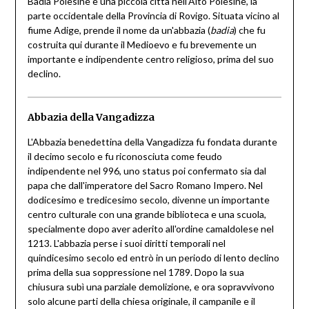
Badia Polesine è una piccola città nell'Alto Polesine, la
parte occidentale della Provincia di Rovigo. Situata vicino al
fiume Adige, prende il nome da un'abbazia (
badia
) che fu
costruita qui durante il Medioevo e fu brevemente un
importante e indipendente centro religioso, prima del suo
declino.
Abbazia della Vangadizza
L'Abbazia benedettina della Vangadizza fu fondata durante
il decimo secolo e fu riconosciuta come feudo
indipendente nel 996, uno status poi confermato sia dal
papa che dall'imperatore del Sacro Romano Impero. Nel
dodicesimo e tredicesimo secolo, divenne un importante
centro culturale con una grande biblioteca e una scuola,
specialmente dopo aver aderito all'ordine camaldolese nel
1213. L'abbazia perse i suoi diritti temporali nel
quindicesimo secolo ed entrò in un periodo di lento declino
prima della sua soppressione nel 1789. Dopo la sua
chiusura subì una parziale demolizione, e ora sopravvivono
solo alcune parti della chiesa originale, il campanile e il