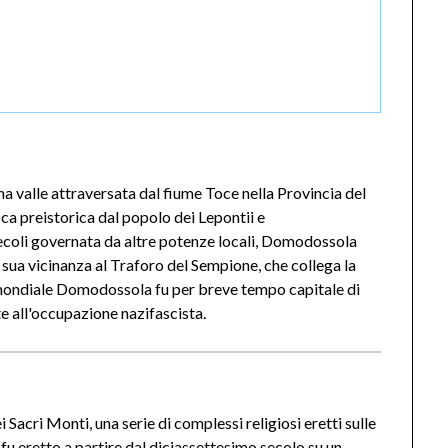
a valle attraversata dal fiume Toce nella Provincia del
a preistorica dal popolo dei Lepontii e
ecoli governata da altre potenze locali, Domodossola
sua vicinanza al Traforo del Sempione, che collega la
 mondiale Domodossola fu per breve tempo capitale di
e all'occupazione nazifascista.
acri Monti, una serie di complessi religiosi eretti sulle
o fu eretto a partire dal diciassettesimo secolo su un