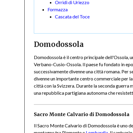
Orridi di Uriezzo
Formazza
Cascata del Toce
Domodossola
Domodossola è il centro principale dell'Ossola, un
Verbano-Cusio-Ossola. Il paese fu fondato in epoc
successivamente divenne una città romana. Per s
divenne un importante centro commerciale per la 
città con la Svizzera. Durante la seconda guerra
una repubblica partigiana autonoma che resistett
Sacro Monte Calvario di Domodossola
Il Sacro Monte Calvario di Domodossola è uno dei S
montagne tra Piemonte e
Lombardia
. Il santuari