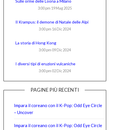
Sulle orme delle Loona a Milano
3:00 pm
19 Mag 2025
Il Krampus: il demone di Natale delle Alpi
3:00 pm
16 Dic 2024
La storia di Hong Kong
3:00 pm
09 Dic 2024
I diversi tipi di eruzioni vulcaniche
3:00 pm
02 Dic 2024
PAGINE PIÙ RECENTI
Impara il coreano con il K-Pop: Odd Eye Circle
– Uncover
Impara il coreano con il K-Pop: Odd Eye Circle