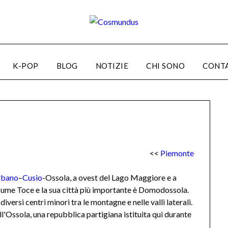
K-POP
BLOG
NOTIZIE
CHI SONO
CONT
<<
Piemonte
rbano
–
Cusio
-Ossola, a ovest del Lago Maggiore e a
 fiume Toce e la sua città più importante è Domodossola.
diversi centri minori tra le montagne e nelle valli laterali.
l'Ossola, una repubblica partigiana istituita qui durante