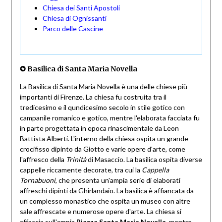
Chiesa dei Santi Apostoli
Chiesa di Ognissanti
Parco delle Cascine
✪ Basilica di Santa Maria Novella
La Basilica di Santa Maria Novella è una delle chiese più
importanti di Firenze. La chiesa fu costruita tra il
tredicesimo e il qundicesimo secolo in stile gotico con
campanile romanico e gotico, mentre l'elaborata facciata fu
in parte progettata in epoca rinascimentale da Leon
Battista Alberti. L'interno della chiesa ospita un grande
crocifisso dipinto da Giotto e varie opere d'arte, come
l'affresco della
Trinità
di Masaccio. La basilica ospita diverse
cappelle riccamente decorate, tra cui la
Cappella
Tornabuoni
, che presenta un'ampia serie di elaborati
affreschi dipinti da Ghirlandaio. La basilica è affiancata da
un complesso monastico che ospita un museo con altre
sale affrescate e numerose opere d'arte. La chiesa si
affaccia sull'ampia
Piazza Santa Maria Novella
, mentre